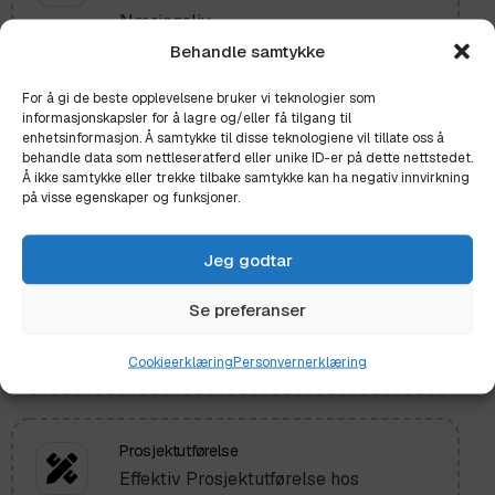
Næringsliv
Behandle samtykke
For å gi de beste opplevelsene bruker vi teknologier som
Tilbygg
informasjonskapsler for å lagre og/eller få tilgang til
enhetsinformasjon. Å samtykke til disse teknologiene vil tillate oss å
Få mer plass og funksjonalitet med
behandle data som nettleseratferd eller unike ID-er på dette nettstedet.
skreddersydde tilbygg
Å ikke samtykke eller trekke tilbake samtykke kan ha negativ innvirkning
på visse egenskaper og funksjoner.
Jeg godtar
Renovering
Profesjonelle Renoveringstjenester
Se preferanser
fra Nyttbygg.no – Forvandle Din
Eiendom
Cookieerklæring
Personvernerklæring
Prosjektutførelse
Effektiv Prosjektutførelse hos