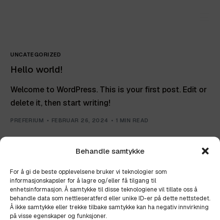
UNCATEGORIZED
Hello world!
Welcome to WordPress. This is your first post. Edit or
delete it, then start writing!
PREFERIUM
FEBRUAR 26, 2024
1 MIN READ
Behandle samtykke
For å gi de beste opplevelsene bruker vi teknologier som
informasjonskapsler for å lagre og/eller få tilgang til
enhetsinformasjon. Å samtykke til disse teknologiene vil tillate oss å
©
UiCore
2026. All Rights Reserved.
behandle data som nettleseratferd eller unike ID-er på dette nettstedet.
Å ikke samtykke eller trekke tilbake samtykke kan ha negativ innvirkning
på visse egenskaper og funksjoner.